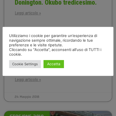
Donington. Okubo tredicesimo.
Leggi articolo »
25 Maggio 2018
Utilizziamo i cookie per garantire un’esperienza di
navigazione sempre ottimale, ricordando le tue
preferenze e le visite ripetute.
Cliccando su "Accetta", acconsenti all'uso di TUTTI i
Okubo e Morais ancora insieme
cookie.
nel team Kawasaki Puccetti
Accetta
Cookie Settings
Racing in Supersport
Leggi articolo »
24 Maggio 2018