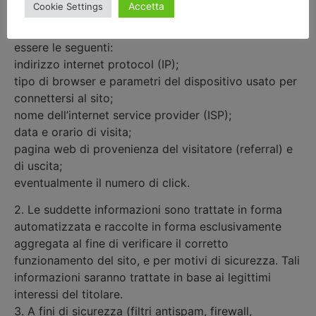
Accetta
Cookie Settings
raccolte in maniera automatizzata durante le visite
degli utenti. Le informazioni raccolte potrebbero
essere le seguenti:
indirizzo internet protocol (IP);
tipo di browser e parametri del dispositivo usato per
connettersi al sito;
nome dell’internet service provider (ISP);
data e orario di visita;
pagina web di provenienza del visitatore (referral) e
di uscita;
eventualmente il numero di click.
2. Le suddette informazioni sono trattate in forma
automatizzata e raccolte in forma esclusivamente
aggregata al fine di verificare il corretto
funzionamento del sito, e per motivi di sicurezza. Tali
informazioni saranno trattate in base ai legittimi
interessi del titolare.
3. A fini di sicurezza (filtri antispam, firewall,