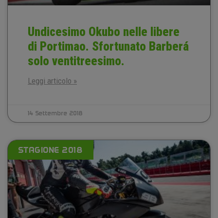
Undicesimo Okubo nelle libere
di Portimao. Sfortunato Barberá
solo ventitreesimo.
Leggi articolo »
14 Settembre 2018
STAGIONE 2018