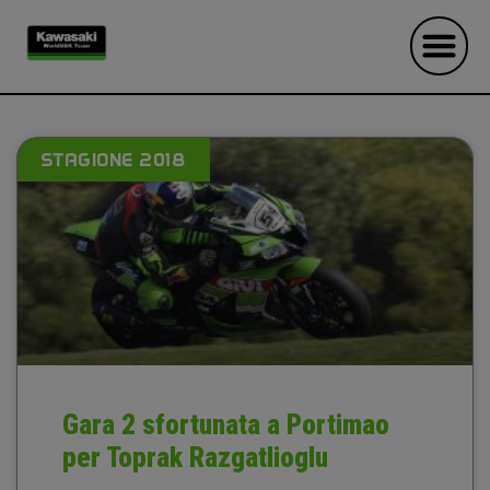
STAGIONE 2018
Gara 2 sfortunata a Portimao
per Toprak Razgatlioglu