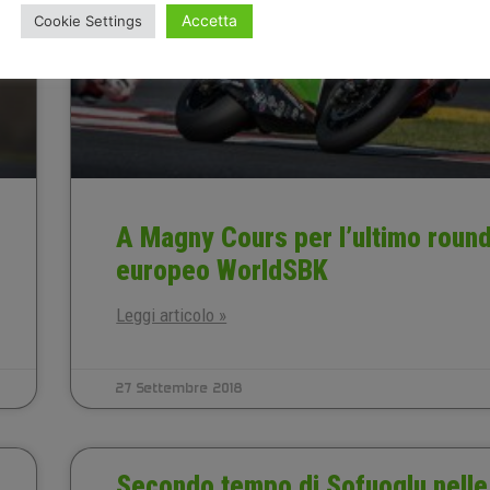
Accetta
Cookie Settings
A Magny Cours per l’ultimo roun
europeo WorldSBK
Leggi articolo »
27 Settembre 2018
Secondo tempo di Sofuoglu nelle