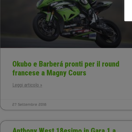
Okubo e Barberá pronti per il round
francese a Magny Cours
Leggi articolo »
27 Settembre 2018
Anthony West 18esimo in Gara 1 a