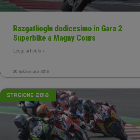
Razgatlioglu dodicesimo in Gara 2
Superbike a Magny Cours
Leggi articolo »
30 Settembre 2018
STAGIONE 2018