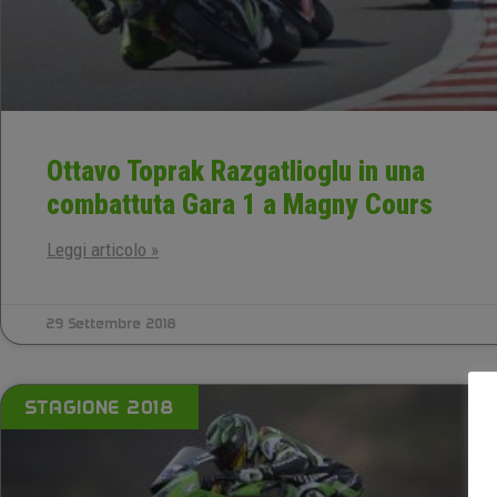
Ottavo Toprak Razgatlioglu in una
combattuta Gara 1 a Magny Cours
Leggi articolo »
29 Settembre 2018
STAGIONE 2018