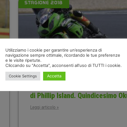
STAGIONE 2018
Utilizziamo i cookie per garantire un’esperienza di
navigazione sempre ottimale, ricordando le tue preferenze
e le visite ripetute.
Cliccando su "Accetta", acconsenti all'uso di TUTTI i cookie.
Accetta
Cookie Settings
Quarto tempo di Sofuoglu nelle l
di Phillip Island. Quindicesimo O
Leggi articolo »