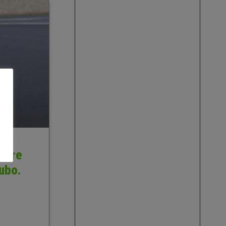
ibere
kubo.