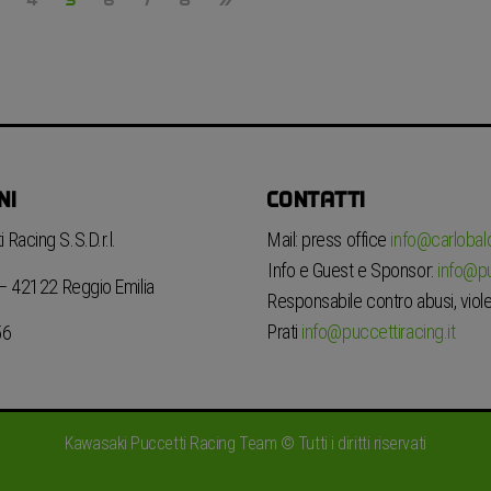
NI
CONTATTI
 Racing S.S.D.r.l.
Mail: press office
info@carlobaldi
Info e Guest e Sponsor:
info@pu
6 – 42122 Reggio Emilia
Responsabile contro abusi, viole
Prati
info@puccettiracing.it
56
Kawasaki Puccetti Racing Team © Tutti i diritti riservati