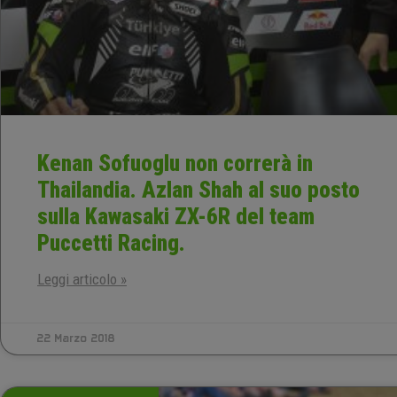
Kenan Sofuoglu non correrà in
Thailandia. Azlan Shah al suo posto
sulla Kawasaki ZX-6R del team
Puccetti Racing.
Leggi articolo »
22 Marzo 2018