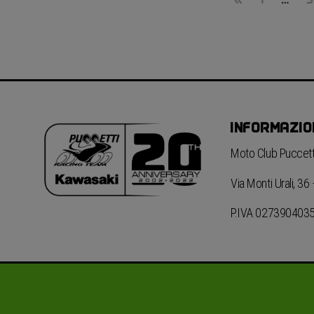
INFORMAZIO
Moto Club Puccetti
Via Monti Urali, 3
P.IVA 027390403