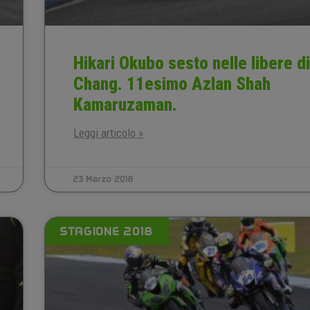
Hikari Okubo sesto nelle libere d
Chang. 11esimo Azlan Shah
Kamaruzaman.
Leggi articolo »
23 Marzo 2018
STAGIONE 2018