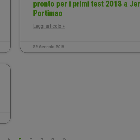
pronto per i primi test 2018 a Je
Portimao
Leggi articolo »
22 Gennaio 2018
4
5
6
7
8
»