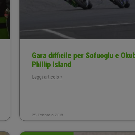
Gara difficile per Sofuoglu e Oku
Phillip Island
Leggi articolo »
25 Febbraio 2018