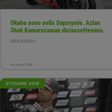
Okubo nono nella Superpole. Azlan
Shah Kamaruzaman diciassettesimo.
Leggi articolo »
24 Marzo 2018
STAGIONE 2018