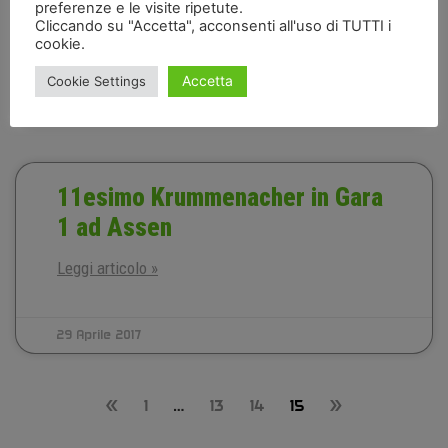
Ryde.
preferenze e le visite ripetute.
Cliccando su "Accetta", acconsenti all'uso di TUTTI i
Leggi articolo »
cookie.
Accetta
Cookie Settings
29 Aprile 2017
11esimo Krummenacher in Gara
1 ad Assen
Leggi articolo »
29 Aprile 2017
«
1
…
13
14
15
»