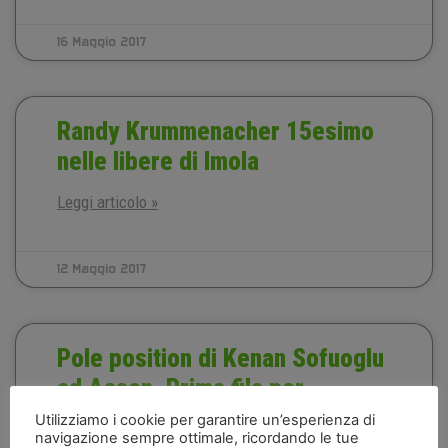
16 Maggio 2017
Randy Krummenacher 15esimo
nelle libere di Imola
Leggi articolo »
12 Maggio 2017
Pole position di Kenan Sofuoglu
ad Assen. Prima fila per
Canducci, terzo. Decimo Kyle
Utilizziamo i cookie per garantire un’esperienza di
navigazione sempre ottimale, ricordando le tue