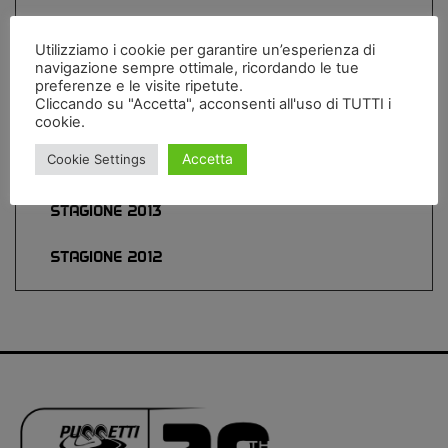
STAGIONE 2017
Utilizziamo i cookie per garantire un’esperienza di
navigazione sempre ottimale, ricordando le tue
STAGIONE 2016
preferenze e le visite ripetute.
Cliccando su "Accetta", acconsenti all'uso di TUTTI i
STAGIONE 2015
cookie.
Accetta
Cookie Settings
STAGIONE 2014
STAGIONE 2013
STAGIONE 2012