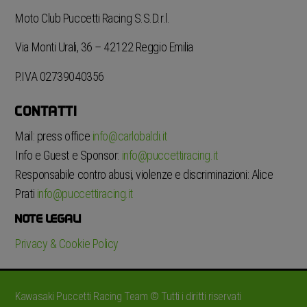
Moto Club Puccetti Racing S.S.D.r.l.
Via Monti Urali, 36 – 42122 Reggio Emilia
P.IVA 02739040356
CONTATTI
Mail: press office
info@carlobaldi.it
Info e Guest e Sponsor:
info@puccettiracing.it
Responsabile contro abusi, violenze e discriminazioni: Alice
Prati
info@puccettiracing.it
NOTE LEGALI
Privacy & Cookie Policy
Kawasaki Puccetti Racing Team © Tutti i diritti riservati