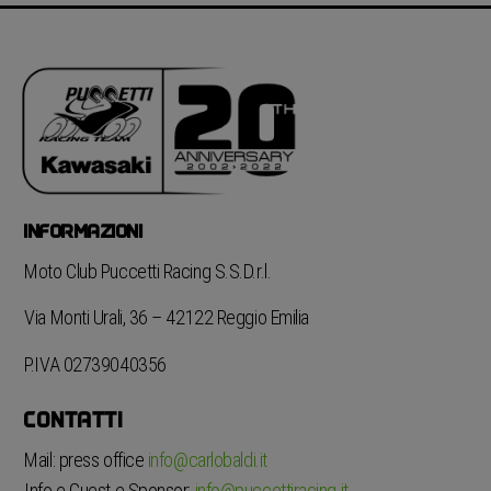
INFORMAZIONI
Moto Club Puccetti Racing S.S.D.r.l.
Via Monti Urali, 36 – 42122 Reggio Emilia
P.IVA 02739040356
CONTATTI
Mail: press office
info@carlobaldi.it
Info e Guest e Sponsor:
info@puccettiracing.it