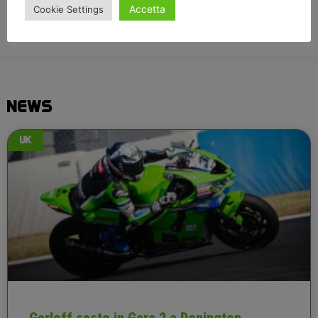
Accetta
Cookie Settings
NEWS
UK
Gerloff sesto in Gara 2 a Donington