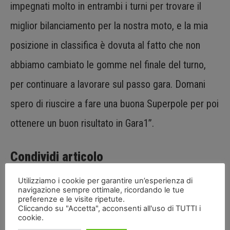
impegnati molto in entrambi i turni per trovare il
miglior bilanciamento per la nostra moto, e la mia
posizione in classifica è dovuta al fatto che non
abbiamo cambiato le gomme nel finale del turno,
per continuare a lavorare sul passo gara. Domani
spero di riuscire a fare una buona Superpole per poi
ottenere un buon risultato in Gara1”.
Condividi articolo
Utilizziamo i cookie per garantire un’esperienza di
navigazione sempre ottimale, ricordando le tue
preferenze e le visite ripetute.
Cliccando su "Accetta", acconsenti all'uso di TUTTI i
cookie.