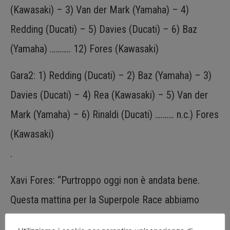
(Kawasaki) – 3) Van der Mark (Yamaha) – 4)
Redding (Ducati) – 5) Davies (Ducati) – 6) Baz
(Yamaha) ……….. 12) Fores (Kawasaki)
Gara2: 1) Redding (Ducati) – 2) Baz (Yamaha) – 3)
Davies (Ducati) – 4) Rea (Kawasaki) – 5) Van der
Mark (Yamaha) – 6) Rinaldi (Ducati) ………. n.c.) Fores
(Kawasaki)
.
Xavi Fores: “Purtroppo oggi non è andata bene.
Questa mattina per la Superpole Race abbiamo
apportato una modifica alla moto che purtroppo non