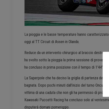
La pioggia e le basse temperature hanno caratterizzato 
oggi al TT Circuit di Assen in Olanda.
Reduce da un intervento chirurgico al braccio destro p
ha svolto sotto la pioggia la prima sessione di prove liber
ha concluso in prima posizione con il tempo di 1’44”419
La Superpole che ha deciso la griglia di partenza delle 
bagnata. Dopo pochi minuti dall’inizio del turno Oncu ha 
vittima di una caduta che non gli ha permesso di proseguir
Kawasaki Puccetti Racing ha concluso solo al ventesimo po
disputerà domani pomeriggio.