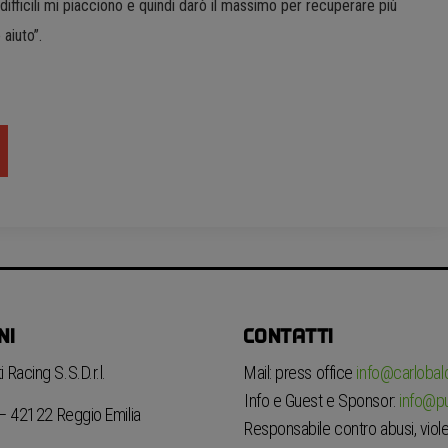
difficili mi piacciono e quindi darò il massimo per recuperare più
 aiuto”.
NI
CONTATTI
 Racing S.S.D.r.l.
Mail: press office
info@carlobaldi
Info e Guest e Sponsor:
info@pu
6 – 42122 Reggio Emilia
Responsabile contro abusi, viole