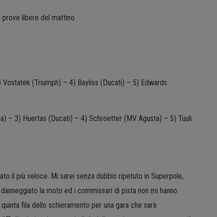
e prove libere del mattino.
3) Vostatek (Triumph) – 4) Bayliss (Ducati) – 5) Edwards
) – 3) Huertas (Ducati) – 4) Schroetter (MV Agusta) – 5) Tuuli
ato il più veloce. Mi sarei senza dubbio ripetuto in Superpole,
 danneggiato la moto ed i commissari di pista non mi hanno
 quinta fila dello schieramento per una gara che sarà