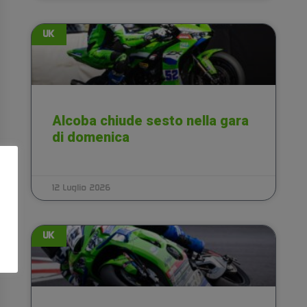
UK
Alcoba chiude sesto nella gara
di domenica
12 Luglio 2026
UK