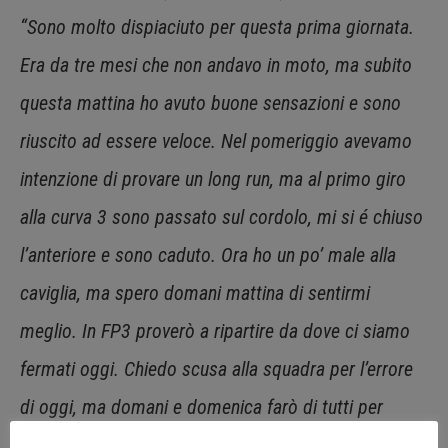
“Sono molto dispiaciuto per questa prima giornata.
Era da tre mesi che non andavo in moto, ma subito
questa mattina ho avuto buone sensazioni e sono
riuscito ad essere veloce. Nel pomeriggio avevamo
intenzione di provare un long run, ma al primo giro
alla curva 3 sono passato sul cordolo, mi si é chiuso
l’anteriore e sono caduto. Ora ho un po’ male alla
caviglia, ma spero domani mattina di sentirmi
meglio. In FP3 proverò a ripartire da dove ci siamo
fermati oggi. Chiedo scusa alla squadra per l’errore
di oggi, ma domani e domenica farò di tutti per
rimediare!”.