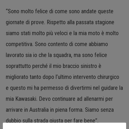
“Sono molto felice di come sono andate queste
giornate di prove. Rispetto alla passata stagione
siamo stati molto più veloci e la mia moto è molto
competitiva. Sono contento di come abbiamo
lavorato sia io che la squadra, ma sono felice
soprattutto perché il mio braccio sinistro è
migliorato tanto dopo l’ultimo intervento chirurgico
e questo mi ha permesso di divertirmi nel guidare la
mia Kawasaki. Devo continuare ad allenarmi per
arrivare in Australia in piena forma. Siamo senza
dubbio sulla strada giusta per fare bene”.