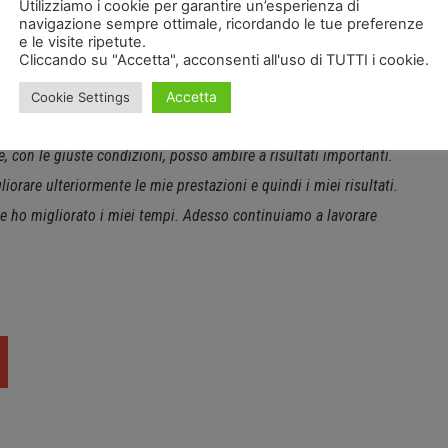
l pilota del team
Puccetti
proverà ad ottenere un
Utilizziamo i cookie per garantire un’esperienza di
navigazione sempre ottimale, ricordando le tue preferenze
e le visite ripetute.
Cliccando su "Accetta", acconsenti all'uso di TUTTI i cookie.
nd. Inizio a sentirmi a mio agio con la moto e l’esperienza
Accetta
Cookie Settings
oddisfazioni che attendevo. Il settimo posto è un risultato
con le giuste condizioni, posso ambire a risultati importanti.
iorare ulteriormente le mie prestazioni e quindi i miei risultati.
 e ho migliorato i miei tempi. Adesso continuiamo a lavorare