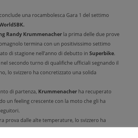
 conclude una rocambolesca Gara 1 del settimo
WorldSBK.
cing Randy Krummenacher
la prima delle due prove
omagnolo termina con un positivissimo settimo
tato di stagione nell’anno di debutto in
Superbike
.
nel secondo turno di qualifiche ufficiali segnando il
o, lo svizzero ha concretizzato una solida
ento di partenza,
Krummenacher
ha recuperato
ndo un feeling crescente con la moto che gli ha
eguitori.
a prova dalle alte temperature, lo svizzero ha
timo al traguardo.