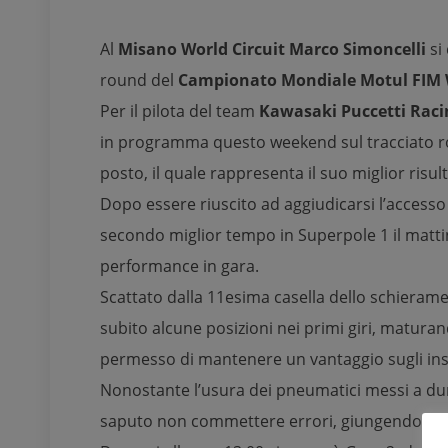
Al
Misano World Circuit Marco Simoncelli
si
round del
Campionato Mondiale Motul FIM 
Per il pilota del team
Kawasaki
Puccetti Ra
in programma questo weekend sul tracciato r
posto, il quale rappresenta il suo miglior risul
Dopo essere riuscito ad aggiudicarsi l’accesso 
secondo miglior tempo in Superpole 1 il mattin
performance in gara.
Scattato dalla 11esima casella dello schieram
subito alcune posizioni nei primi giri, matura
permesso di mantenere un vantaggio sugli ins
Nonostante l’usura dei pneumatici messi a dur
saputo non commettere errori, giungendo set