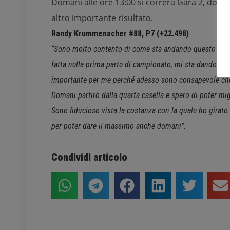
Domani alle ore 13:00 si correrà Gara 2, dove i
altro importante risultato.
Randy Krummenacher #88, P7 (+22.498)
“Sono molto contento di come sta andando questo weeke
fatta nella prima parte di campionato, mi sta dando le s
importante per me perché adesso sono consapevole che, 
Domani partirò dalla quarta casella e spero di poter migl
Sono fiducioso vista la costanza con la quale ho girato
per poter dare il massimo anche domani”.
Condividi articolo