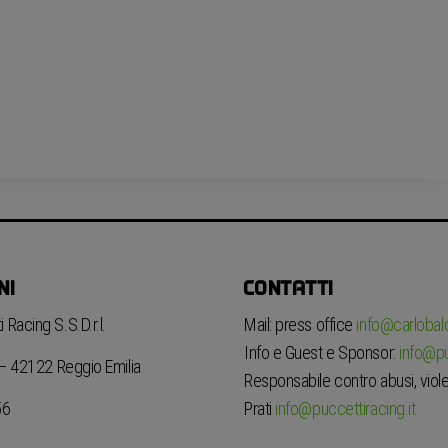
NI
CONTATTI
 Racing S.S.D.r.l.
Mail: press office
info@carlobaldi
Info e Guest e Sponsor:
info@pu
6 – 42122 Reggio Emilia
Responsabile contro abusi, viole
Prati
info@puccettiracing.it
56