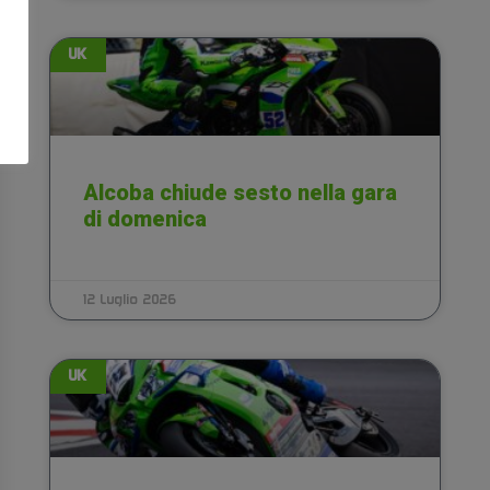
UK
Alcoba chiude sesto nella gara
di domenica
12 Luglio 2026
UK