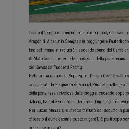
Giusto il tempo di concludere il primo round, ed i cami
Aragon di Alcaniz in Spagna per raggiungere l’autodromo d
fine settimana si svolgerà il secondo round del Campio
Al Motorland il meteo e le condizioni della pista hanno con
del Kawasaki Puccetti Racing.
Nella prima gara della Supersport Philipp Oettl è salito 
conquistati dalla squadra di Manuel Puccetti nelle gare in
dalla pista resa scivolosa dalla pioggia, cadendo dopo 
italiano, ha collezionato un decimo ed un quattordicesi
Per Lucas Mahias si è invece trattato del debutto in piant
ottenuto il quindicesimo posto in gara1, è purtroppo sc
posizione in gara2.