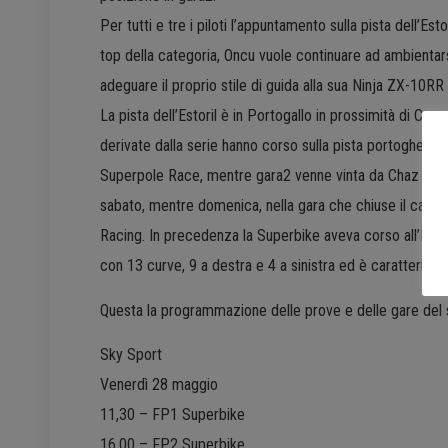
Per tutti e tre i piloti l’appuntamento sulla pista dell’E
top della categoria, Oncu vuole continuare ad ambientars
adeguare il proprio stile di guida alla sua Ninja ZX-10RR
La pista dell’Estoril è in Portogallo in prossimità di Cas
derivate dalla serie hanno corso sulla pista portoghese 
Superpole Race, mentre gara2 venne vinta da Chaz Davies
sabato, mentre domenica, nella gara che chiuse il cam
Racing. In precedenza la Superbike aveva corso all’Esto
con 13 curve, 9 a destra e 4 a sinistra ed è caratterizzat
Questa la programmazione delle prove e delle gare del s
Sky Sport
Venerdì 28 maggio
11,30 – FP1 Superbike
16,00 – FP2 Superbike