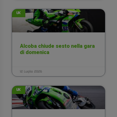
UK
Alcoba chiude sesto nella gara
di domenica
12 Luglio 2026
UK