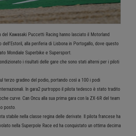
on del Kawasaki Puccetti Racing hanno lasciato il Motorland
ell’Estoril, alla periferia di Lisbona in Portogallo, dove questo
nato Mondiale Superbike e Supersport.
dizionato i risultati delle gare che sono stati alterni per i piloti
sul terzo gradino del podio, portando così a 100 i podi
ternazionali. In gara2 purtroppo il pilota tedesco è stato tradito
poche curve. Can Oncu alla sua prima gara con la ZX-6R del team
mo posto.
a stabile nella classe regina delle derivate. Il pilota francese ha
ivolato nella Superpole Race ed ha conquistato un ottima decima