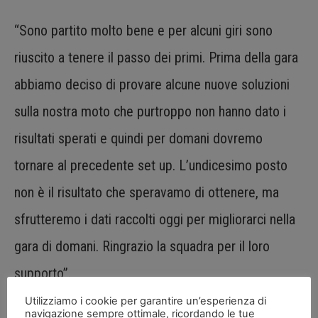
“Sono partito molto bene e per alcuni giri sono
riuscito a tenere il passo dei primi. Prima della gara
abbiamo deciso di provare alcune nuove soluzioni
sulla nostra moto che purtroppo non hanno dato i
risultati sperati e quindi per domani dovremo
tornare al precedente set up. L’undicesimo posto
non è il risultato che speravamo di ottenere, ma
sfrutteremo i dati raccolti oggi per migliorarci nella
gara di domani. Ringrazio la squadra per il loro
supporto”.
Utilizziamo i cookie per garantire un’esperienza di
navigazione sempre ottimale, ricordando le tue