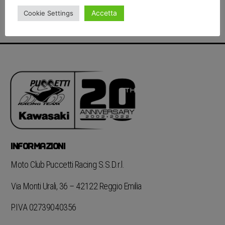
Accetta
Cookie Settings
INFORMAZIONI
Moto Club Puccetti Racing S.S.D.r.l.
Via Monti Urali, 36 – 42122 Reggio Emilia
P.IVA 02739040356