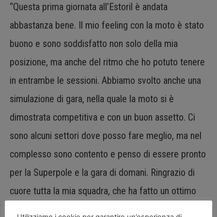
“Questa prima giornata all’Estoril è andata
abbastanza bene. Il mio feeling con la moto è stato
buono e sono soddisfatto non solo della mia
posizione, ma anche del ritmo che ho potuto tenere
in entrambe le sessioni. Abbiamo svolto anche una
simulazione di gara, nella quale la moto si è
dimostrata competitiva e con un buon assetto. Ci
sono alcuni settori dove posso fare meglio, ma nel
complesso sono contento e penso di essere pronto
per la Superpole e la gara di domani. Ringrazio di
cuore tutta la mia squadra, che ha fatto un ottimo
lavoro”.