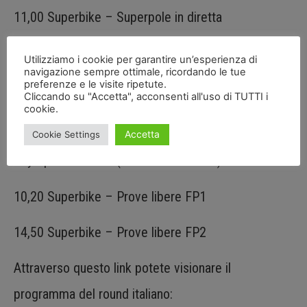
11,00 Superbike – Superpole in diretta
Eurosport 1
Utilizziamo i cookie per garantire un’esperienza di
navigazione sempre ottimale, ricordando le tue
preferenze e le visite ripetute.
14,00 Superbike – Gara1 in diretta
Cliccando su "Accetta", acconsenti all'uso di TUTTI i
cookie.
Venerdi 10 maggio 2019
Accetta
Cookie Settings
Sky Sport MotoGP (diretta canale 208)
10,20 Superbike – Prove libere FP1
14,50 Superbike – Prove libere FP2
Attraverso questo link potete visionare il
programma del round italiano: