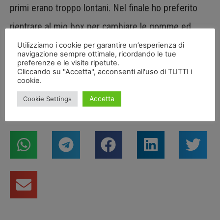
primi erano troppo lontani. Nel finale ho preferito
rientrare al mio box per cambiare le gomme ed
ottenere un buon tempo sul giro, che domani mi
Utilizziamo i cookie per garantire un’esperienza di
navigazione sempre ottimale, ricordando le tue
consentirà di partire dalla seconda fila sulla griglia di
preferenze e le visite ripetute.
Cliccando su "Accetta", acconsenti all'uso di TUTTI i
cookie.
Gara2”.
Accetta
Cookie Settings
Condividi articolo