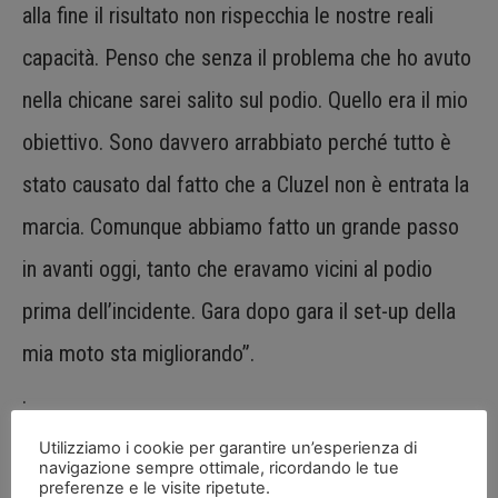
alla fine il risultato non rispecchia le nostre reali
capacità. Penso che senza il problema che ho avuto
nella chicane sarei salito sul podio. Quello era il mio
obiettivo. Sono davvero arrabbiato perché tutto è
stato causato dal fatto che a Cluzel non è entrata la
marcia. Comunque abbiamo fatto un grande passo
in avanti oggi, tanto che eravamo vicini al podio
prima dell’incidente. Gara dopo gara il set-up della
mia moto sta migliorando”.
.
Utilizziamo i cookie per garantire un’esperienza di
Hikari Okubo: “Sono molto felice perché ho
navigazione sempre ottimale, ricordando le tue
preferenze e le visite ripetute.
ottenuto il mio miglior risultato in carriera nel