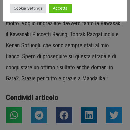
inseguitori aumentava. Quindi ho continuato così.
Accetta
Cookie Settings
Una gara fantastica nella quale mi sono divertito
molto. Voglio ringraziare davvero tanto la Kawasaki,
il Kawasaki Puccetti Racing, Toprak Razgatlioglu e
Kenan Sofuoglu che sono sempre stati al mio
fianco. Spero di proseguire su questa strada e di
conquistare un ottimo risultato anche domani in
Gara2. Grazie per tutto e grazie a Mandalika!”
Condividi articolo