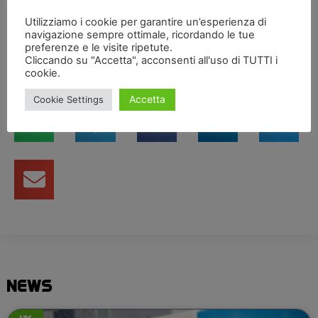
Nel complesso però i test sono stati positivi ed
Utilizziamo i cookie per garantire un’esperienza di
abbiamo provato quasi tutto quello che volevamo”.
navigazione sempre ottimale, ricordando le tue
preferenze e le visite ripetute.
Cliccando su "Accetta", acconsenti all'uso di TUTTI i
cookie.
Condividi articolo
Accetta
Cookie Settings
NEWS