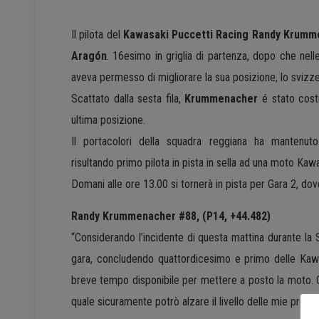
Il pilota del
Kawasaki Puccetti Racing Randy Krum
Aragón
. 16esimo in griglia di partenza, dopo che nell
aveva permesso di migliorare la sua posizione, lo svizze
Scattato dalla sesta fila,
Krummenacher
é stato costr
ultima posizione.
Il portacolori della squadra reggiana ha mantenuto
risultando primo pilota in pista in sella ad una moto Kawa
Domani alle ore 13.00 si tornerà in pista per Gara 2, dov
Randy Krummenacher #88, (P14, +44.482)
“Considerando l’incidente di questa mattina durante la 
gara, concludendo quattordicesimo e primo delle Kawa
breve tempo disponibile per mettere a posto la moto. Co
quale sicuramente potrò alzare il livello delle mie presta