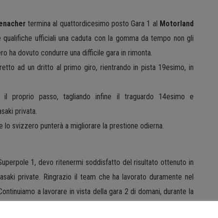
menacher
termina al quattordicesimo posto Gara 1 al
Motorland
e qualifiche ufficiali una caduta con la gomma da tempo non gli
ro ha dovuto condurre una difficile gara in rimonta.
etto ad un dritto al primo giro, rientrando in pista 19esimo, in
 il proprio passo, tagliando infine il traguardo 14esimo e
saki privata.
e lo svizzero punterà a migliorare la prestione odierna.
Superpole 1, devo ritenermi soddisfatto del risultato ottenuto in
saki private. Ringrazio il team che ha lavorato duramente nel
ntinuiamo a lavorare in vista della gara 2 di domani, durante la
zioni”.