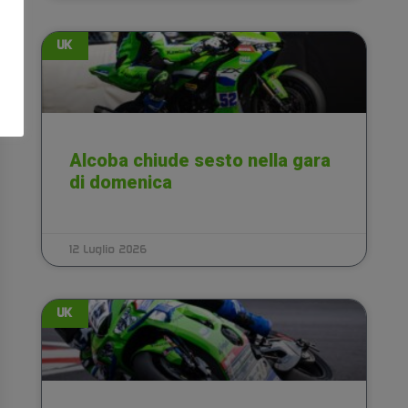
UK
Alcoba chiude sesto nella gara
di domenica
12 Luglio 2026
UK