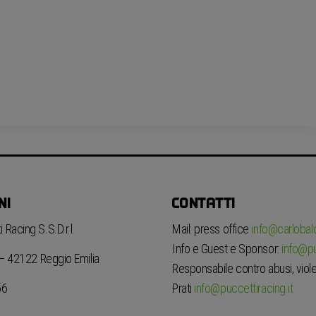
NI
CONTATTI
 Racing S.S.D.r.l.
Mail: press office
info@carlobaldi
Info e Guest e Sponsor:
info@pu
6 – 42122 Reggio Emilia
Responsabile contro abusi, viole
Prati
info@puccettiracing.it
56