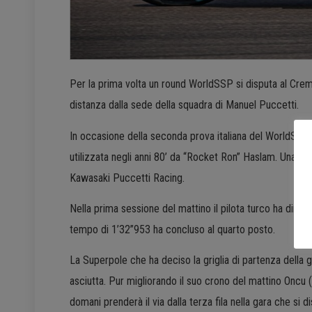
Per la prima volta un round WorldSSP si disputa al Cremona
distanza dalla sede della squadra di Manuel Puccetti.
In occasione della seconda prova italiana del WorldSSP 
utilizzata negli anni 80’ da “Rocket Ron” Haslam. Una graf
Kawasaki Puccetti Racing.
Nella prima sessione del mattino il pilota turco ha dimos
tempo di 1’32”953 ha concluso al quarto posto.
La Superpole che ha deciso la griglia di partenza della g
asciutta. Pur migliorando il suo crono del mattino Oncu
domani prenderà il via dalla terza fila nella gara che si d