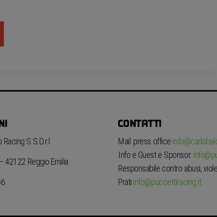
NI
CONTATTI
 Racing S.S.D.r.l.
Mail: press office
info@carlobaldi
Info e Guest e Sponsor:
info@pu
6 – 42122 Reggio Emilia
Responsabile contro abusi, viole
Prati
info@puccettiracing.it
56