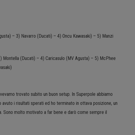
Agusta) – 3) Navarro (Ducati) – 4) Oncu Kawasaki) – 5) Manzi
3) Montella (Ducati) – 4) Caricasulo (MV Agusta) – 5) McPhee
awasaki)
 avevamo trovato subito un buon setup. In Superpole abbiamo
uto i risultati sperati ed ho terminato in ottava posizione, un
ara. Sono molto motivato a far bene e darò come sempre il