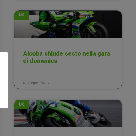
UK
Alcoba chiude sesto nella gara
di domenica
12 Luglio 2026
UK